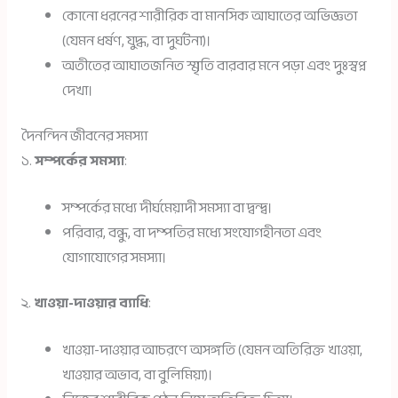
কোনো ধরনের শারীরিক বা মানসিক আঘাতের অভিজ্ঞতা
(যেমন ধর্ষণ, যুদ্ধ, বা দুর্ঘটনা)।
অতীতের আঘাতজনিত স্মৃতি বারবার মনে পড়া এবং দুঃস্বপ্ন
দেখা।
দৈনন্দিন জীবনের সমস্যা
১.
সম্পর্কের সমস্যা
:
সম্পর্কের মধ্যে দীর্ঘমেয়াদী সমস্যা বা দ্বন্দ্ব।
পরিবার, বন্ধু, বা দম্পতির মধ্যে সংযোগহীনতা এবং
যোগাযোগের সমস্যা।
২.
খাওয়া-দাওয়ার ব্যাধি
:
খাওয়া-দাওয়ার আচরণে অসঙ্গতি (যেমন অতিরিক্ত খাওয়া,
খাওয়ার অভাব, বা বুলিমিয়া)।