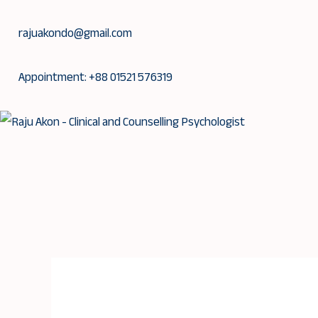
Skip
to
rajuakondo@gmail.com
content
Appointment: +88 01521 576319