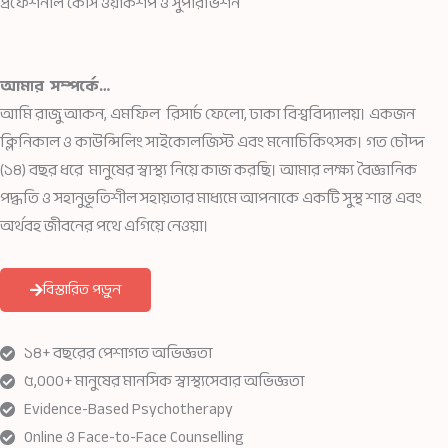
প্রফেশনাল কোর্স ওয়ার্কশপ ও সুপারভিশন
আমার সম্পর্কে…
আমি রাজু আকন, এমফিল রিসার্চ ফেলো, ঢাকা বিশ্ববিদ্যালয়। একজন
ক্লিনিকাল ও কাউন্সিলিং সাইকোলজিস্ট এবং মনোচিকিৎসক। গত চৌদ্দ
(১৪) বছর ধরে মানুষের স্বাস্থ্য নিয়ে কাজ করছি। আমার লক্ষ্য বৈজ্ঞানিক
পদ্ধতি ও সহানুভূতিশীল সহায়তার মাধ্যমে আপনাকে একটি সুস্থ শান্ত এবং
অর্থবহ জীবনের পথে এগিয়ে নেওয়া।
বিস্তারিত পড়ুন
১৪+ বছরের পেশাগত অভিজ্ঞতা
৫,০০০+ মানুষের মানসিক স্বাস্থ্যসেবার অভিজ্ঞতা
Evidence-Based Psychotherapy
Online ও Face-to-Face Counselling