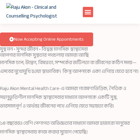
Skip
to
content
Now Accepting Online Appointments
সুস্থ মন • সুন্দর জীবন • বিশ্বস্ত মানসিক স্বাস্থ্যসেবা
আপনার মানসিক সুস্থতার পথচলায় আমরা আছি
মানসিক চাপ, উদ্বেগ, বিষণ্নতা, সম্পর্কের জটিলতা বা জীবনের কঠিন সময়—
এসবের মুখোমুখি হওয়া স্বাভাবিক। কিন্তু আপনাকে একা এগিয়ে যেতে হবে না।
Raju Akon Mental Health Care-এ আমরা গবেষণাভিত্তিক, নৈতিক ও
সহানুভূতিশীল মানসিক স্বাস্থ্যসেবার মাধ্যমে আপনাকে একটি সুস্থ,
ভারসাম্যপূর্ণ ও অর্থবহ জীবনের পথে এগিয়ে যেতে সহায়তা করি।
১৪ বছরেরও বেশি পেশাগত অভিজ্ঞতার মাধ্যমে আমরা হাজারো মানুষের
মানসিক স্বাস্থ্যসেবায় কাজ করার সুযোগ পেয়েছি।