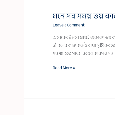
মনে সব সময় ভয় ক
মনে
সব
Leave a Comment
সময়
অনেকেরই মনে প্রায়ই অকারণ ভয় কা
ভয়
জীবনের কাজকর্মেও বাধা সৃষ্টি করত
কাজ
সমস্যা হতে পারে। ভয়ের কারণ ও সম
করে:
কারণ
Read More »
ও
সমাধান