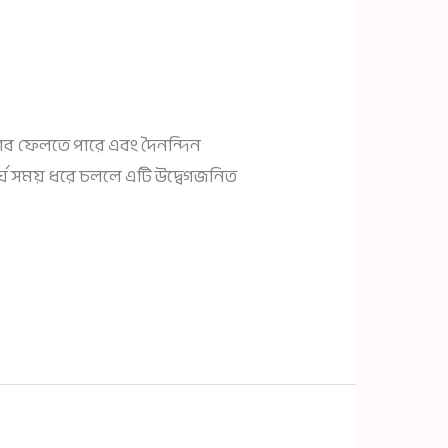
ভাব ফেলতে পারে এবং দৈনন্দিন
র্ঘ সময় ধরে চললে এটি উদ্বেগজনিত