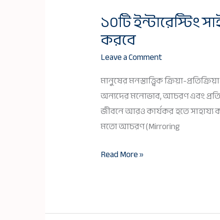
১০টি ইন্টারেস্টিং 
১০টি
করবে
ইন্টারেস্টিং
সাইকোলজি
Leave a Comment
ট্রিক্স
মানুষের মনস্তাত্ত্বিক ক্রিয়া-প্রত
ও
অন্যদের মনোভাব, আচরণ এবং প্রতিক্
কৌশল
জীবনে আরও কার্যকর হতে সাহায্য ক
যা
মতো আচরণ (Mirroring
আপনাকে
জীবনে
Read More »
সহায়তা
করবে