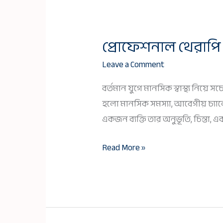
প্রোফেশনাল থেরাপি 
প্রোফেশনাল
থেরাপি
Leave a Comment
এবং
বর্তমান যুগে মানসিক স্বাস্থ্য নিয়
তার
হলো মানসিক সমস্যা, আবেগীয় চ্যালে
সুবিধা
একজন ব্যক্তি তার অনুভূতি, চিন্তা
Read More »