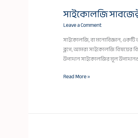
সাইকোলজি সাবজেক্ট 
সাইকোলজি
সাবজেক্ট
Leave a Comment
রিভিউ:
সাইকোলজি, বা মনোবিজ্ঞান, একটি অত্
একটি
ব্লগে, আমরা সাইকোলজি বিষয়ের বিভ
বিস্তারিত
উপাদান সাইকোলজির মূল উপাদানগুলি 
বিশ্লেষণ
Read More »