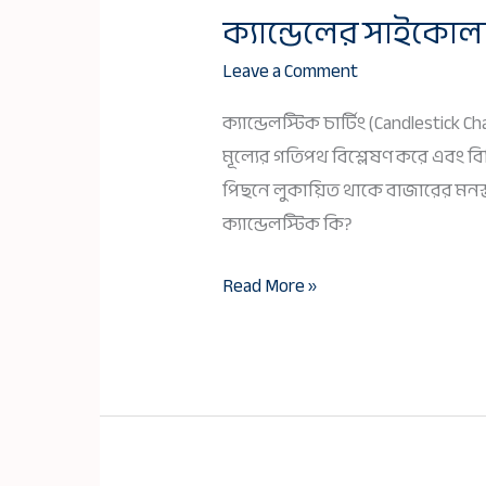
ক্যান্ডেলের সাইকোলজ
ক্যান্ডেলের
সাইকোলজি:
Leave a Comment
বাজারের
ক্যান্ডেলস্টিক চার্টিং (Candlestick C
মনস্তত্ত্ব
মূল্যের গতিপথ বিশ্লেষণ করে এবং বিন
বোঝা
পিছনে লুকায়িত থাকে বাজারের মনস্
ক্যান্ডেলস্টিক কি?
Read More »