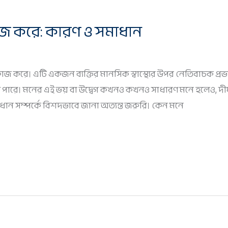
াজ করে: কারণ ও সমাধান
জ করে। এটি একজন ব্যক্তির মানসিক স্বাস্থ্যের উপর নেতিবাচক প্র
ে পারে। মনের এই ভয় বা উদ্বেগ কখনও কখনও সাধারণ মনে হলেও, দী
াধান সম্পর্কে বিশদভাবে জানা অত্যন্ত জরুরি। কেন মনে