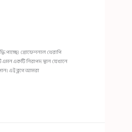
ৃদ্ধি পাচ্ছে। প্রোফেশনাল থেরাপি
এটি এমন একটি নিরাপদ স্থান যেখানে
পান। এই ব্লগে আমরা