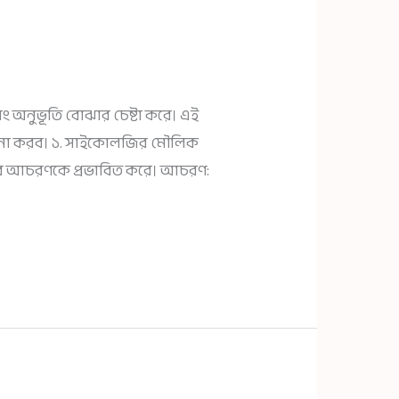
এবং অনুভূতি বোঝার চেষ্টা করে। এই
আলোচনা করব। ১. সাইকোলজির মৌলিক
নুষের আচরণকে প্রভাবিত করে। আচরণ: