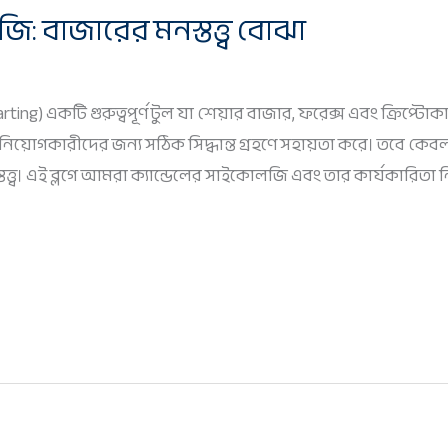
ি: বাজারের মনস্তত্ত্ব বোঝা
harting) একটি গুরুত্বপূর্ণ টুল যা শেয়ার বাজার, ফরেক্স এবং ক্রিপ্টোকা
িয়োগকারীদের জন্য সঠিক সিদ্ধান্ত গ্রহণে সহায়তা করে। তবে কেবল স
তত্ত্ব। এই ব্লগে আমরা ক্যান্ডেলের সাইকোলজি এবং তার কার্যকারিত