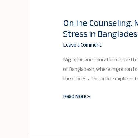
Online Counseling: 
Online
Stress in Banglade
Counseling:
Nurturing
Leave a Comment
Resilience
Migration and relocation can be lif
during
of Bangladesh, where migration for
Migration
the process. This article explores
and
Relocation
Read More »
Stress
in
Bangladesh