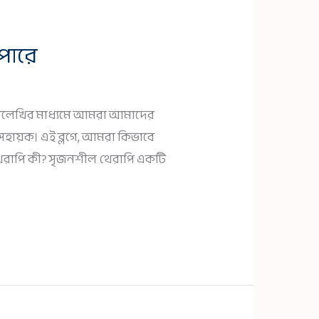
পারে
লেখালেখির মাধ্যমে আমরা আমাদের
সহায়ক। এই ব্লগে, আমরা কিভাবে
 থেরাপি কী? সৃজনশীল থেরাপি একটি