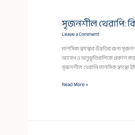
সৃজনশীল থেরাপি: কি
সৃজনশীল
থেরাপি:
Leave a Comment
কিভাবে
মানসিক স্বাস্থ্যের উন্নতির জন্য 
আর্ট
আবেগ ও অনুভূতিগুলিকে প্রকাশ করত
ও
সৃজনশীল থেরাপি মানসিক স্বাস্থ্য
লেখালেখি
সাহায্য
Read More »
করতে
পারে