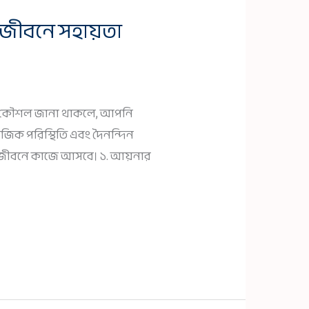
 জীবনে সহায়তা
িক্স ও কৌশল জানা থাকলে, আপনি
জিক পরিস্থিতি এবং দৈনন্দিন
ার জীবনে কাজে আসবে। ১. আয়নার