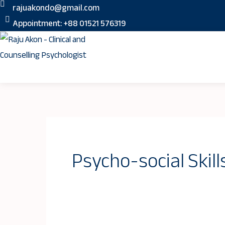
Skip
rajuakondo@gmail.com
to
Appointment: +88 01521 576319
content
Psycho-social Skill