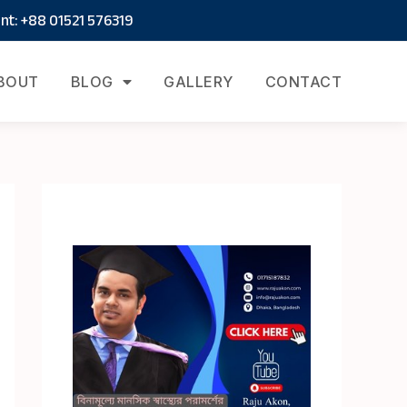
t: +88 01521 576319
BOUT
BLOG
GALLERY
CONTACT