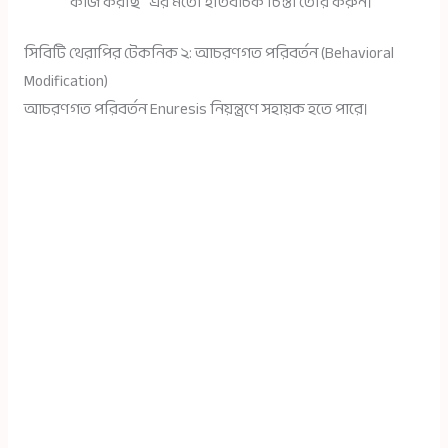
কাজ করছি” এর মতো ইতিবাচক চিন্তা তৈরি করুন।
সিবিটি থেরাপির টেকনিক ২: আচরণগত পরিবর্তন (Behavioral
Modification)
আচরণগত পরিবর্তন Enuresis নিয়ন্ত্রণে সহায়ক হতে পারে।