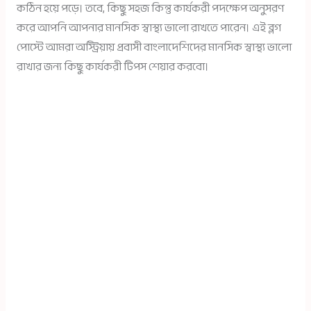
কঠিন হয়ে পড়ে। তবে, কিছু সহজ কিন্তু কার্যকরী পদক্ষেপ অনুসরণ
করে আপনি আপনার মানসিক স্বাস্থ্য ভালো রাখতে পারেন। এই ব্লগ
পোস্টে আমরা অস্ট্রিয়ায় প্রবাসী বাংলাদেশিদের মানসিক স্বাস্থ্য ভালো
রাখার জন্য কিছু কার্যকরী টিপস শেয়ার করবো।