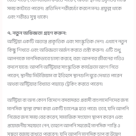
যেতে পারেন, যোগব্যায়াম করতে পারেন, অথবা স্থানীয় প্রকৃতির মাঝে
সময় কাটাতে পারেন। প্রতিদিন শরীরচর্চা করলে মনও প্রফুল্ল থাকে
এবং শরীরও সুস্থ থাকে।
৭. নতুন অভিজ্ঞতা গ্রহণ করুন:
অস্ট্রিয়া একটি অত্যন্ত প্রাকৃতিক এবং সাংস্কৃতিক দেশ। এখানে নতুন
কিছু শিখতে এবং অভিজ্ঞতা অর্জন করতে চেষ্টা করুন। এটি শুধু
আপনাকে মানসিকভাবে চাঙ্গা করবে, বরং আপনার জীবনের গতিও
বদলে যাবে। আপনি অস্ট্রিয়ার সাংস্কৃতিক কার্যক্রমে অংশ নিতে
পারেন, স্থানীয় মিউজিয়াম বা ইতিহাস স্থানগুলি ঘুরে দেখতে পারেন
অথবা অস্ট্রিয়ার বিখ্যাত পাহাড়ে ট্রেকিং করতে পারেন।
অস্ট্রিয়া বা অন্য কোন বিদেশে বসবাসরত প্রবাসী বাংলাদেশিদের জন্য
মানসিক স্বাস্থ্য রক্ষা করা একটি চ্যালেঞ্জ হতে পারে। তবে, যদি আপনি
নিজের জন্য সময় বের করেন, সামাজিক সংযোগ স্থাপন করেন এবং
প্রয়োজনীয় সহায়তা নেন, তাহলে আপনি সহজেই মানসিক শান্তি ও
সুস্থতা বজায় রাখতে পারবেন। যদি আপনি মানসিক চাপ বা উদ্বেগ