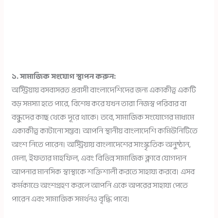
১. সামাজিক সংযোগ স্থাপন করুন:
অস্ট্রিয়ায় বসবাসরত প্রবাসী বাংলাদেশিদের জন্য একাকীত্ব একটি
বড় সমস্যা হতে পারে, বিশেষ করে যখন তারা নিজস্ব পরিবার বা
বন্ধুদের কাছ থেকে দূরে থাকে। তবে, সামাজিক সংযোগের মাধ্যমে
একাকীত্ব কাটানো সম্ভব। আপনি স্থানীয় বাংলাদেশি কমিউনিটিতে
অংশ নিতে পারেন। অস্ট্রিয়ায় বাংলাদেশের সাংস্কৃতিক অনুষ্ঠান,
মেলা, ইফতার মাহফিল, এবং বিভিন্ন সামাজিক ক্লাবে যোগদান
আপনার মানসিক স্বাস্থ্যকে শক্তিশালী করতে সাহায্য করবে। এসব
কর্মকাণ্ডে অংশগ্রহণ করলে আপনি একে অপরের সাহায্য পেতে
পারেন এবং সামাজিক সমর্থনও বৃদ্ধি পাবে।