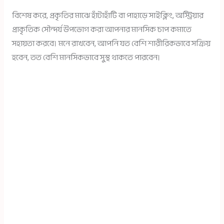
বিশেষ করে, প্রকৃতির মাঝে হাঁটাহাঁটি বা পাহাড়ে সাইক্লিং, অস্ট্রিয়ার
প্রাকৃতিক সৌন্দর্য উপভোগ করা আপনার মানসিক চাপ কমাতে
সহায়তা করবে। মনে রাখবেন, আপনি যত বেশি শারীরিকভাবে সক্রিয়
হবেন, তত বেশি মানসিকভাবে সুস্থ থাকতে পারবেন।