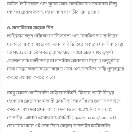
রুটিন তৈরি করুন এবং ঘুমের আগে মানসিক চাপ কমানোর কিছু
কৌশল প্রয়োগ করুন, যেমন ধ্যান বা গভীর শ্বাস প্রশ্বাস।
৪. মনোবিদের সাহায্য নিন:
অস্ট্রিয়ায় নতুন পরিবেশে মানিয়ে চলা এবং মানসিক চাপ বা উদ্বেগ
মোকাবেলা করা সহজ নয়। এমন পরিস্থিতিতে একজন মানসিক স্বাস্থ্য
বিশেষজ্ঞ বা কাউন্সেলর দ্বারা সহায়তা নেওয়া অত্যন্ত গুরুত্বপূর্ণ।
একজন দক্ষ কাউন্সেলর বা মনোবিদ আপনাকে চিন্তা ও অনুভূতির
মধ্যে সমন্বয় করতে সাহায্য করতে পারে এবং মানসিক শান্তি পুনরুদ্ধার
করতে সহায়তা করতে পারে।
রাজু আকন (কাউন্সেলিং সাইকোলজিস্ট) হিসেবে, আমি বিশ্বের
যেকোনো প্রান্তে বসবাসকারী প্রবাসী বাংলাদেশিদের জন্য অনলাইনে
কাউন্সেলিং সেবা প্রদান করি। সেশনগুলো 100% নিরাপদ এবং
গোপনীয়। আপনি আমার ওয়েবসাইটে (rajuakon.com/contact)
যোগাযোগ করে এই সেবা নিতে পারেন। অনলাইন কাউন্সেলিং