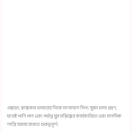
এছাড়া, স্বাস্থ্যকর খাবারের দিকে মনোযোগ দিন। সুষম খাদ্য গ্রহণ,
যথেষ্ট পানি পান এবং পর্যাপ্ত ঘুম মস্তিষ্কের কার্যকারিতা এবং মানসিক
শান্তি বজায় রাখতে গুরুত্বপূর্ণ।