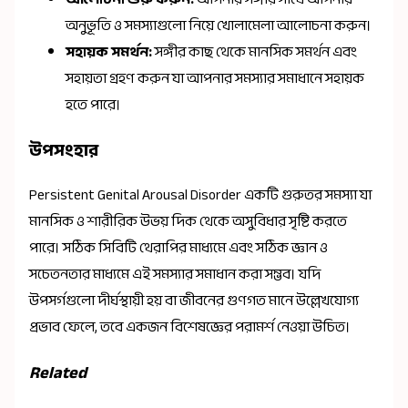
অনুভূতি ও সমস্যাগুলো নিয়ে খোলামেলা আলোচনা করুন।
সহায়ক সমর্থন:
সঙ্গীর কাছ থেকে মানসিক সমর্থন এবং
সহায়তা গ্রহণ করুন যা আপনার সমস্যার সমাধানে সহায়ক
হতে পারে।
উপসংহার
Persistent Genital Arousal Disorder একটি গুরুতর সমস্যা যা
মানসিক ও শারীরিক উভয় দিক থেকে অসুবিধার সৃষ্টি করতে
পারে। সঠিক সিবিটি থেরাপির মাধ্যমে এবং সঠিক জ্ঞান ও
সচেতনতার মাধ্যমে এই সমস্যার সমাধান করা সম্ভব। যদি
উপসর্গগুলো দীর্ঘস্থায়ী হয় বা জীবনের গুণগত মানে উল্লেখযোগ্য
প্রভাব ফেলে, তবে একজন বিশেষজ্ঞের পরামর্শ নেওয়া উচিত।
Related