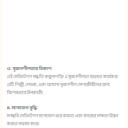
৩. সৃজনশীলতার বিকাশ
এই মেডিটেশন পদ্ধতি কল্পনাশক্তি ও সৃজনশীলতা বাড়াতে কার্যকর।
এটি শিল্পী, লেখক, এবং অন্যান্য সৃজনশীল পেশাজীবীদের জন্য
বিশেষভাবে উপকারী।
৪. মনোযোগ বৃদ্ধি
মনছবি মেডিটেশন মনোযোগ ধরে রাখতে এবং কাজের দক্ষতা উন্নত
করতে সাহায্য করে।