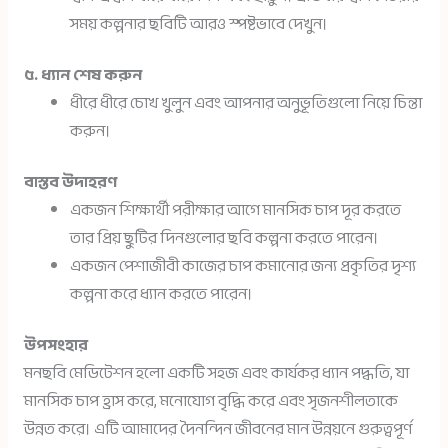
সময় কল্পনার ছবিটি আরও স্পষ্টভাবে দেখুন।
৫. ধ্যান শেষ করুন
ধীরে ধীরে চোখ খুলুন এবং আপনার অনুভূতিগুলো নিয়ে চিন্তা
করুন।
বাস্তব উদাহরণ
একজন শিক্ষার্থী পরীক্ষার আগে মানসিক চাপ দূর করতে
তার প্রিয় ছুটির দিনগুলোর ছবি কল্পনা করতে পারেন।
একজন পেশাজীবী কাজের চাপ কমানোর জন্য প্রকৃতির দৃশ্য
কল্পনা করে ধ্যান করতে পারেন।
উপসংহার
মনছবি মেডিটেশন হলো একটি সহজ এবং কার্যকর ধ্যান পদ্ধতি, যা
মানসিক চাপ হ্রাস করে, মনোযোগ বৃদ্ধি করে এবং সৃজনশীলতাকে
উন্নত করে। এটি আমাদের দৈনন্দিন জীবনের মান উন্নয়নে গুরুত্বপূর্ণ