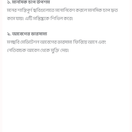
১. মানসিক চাপ উপশম
মনের শান্তিপূর্ণ ছবিগুলোতে মনোনিবেশ করলে মানসিক চাপ দ্রুত
কমে যায়। এটি মস্তিষ্ককে শিথিল করে।
২. আবেগের ভারসাম্য
মনছবি মেডিটেশন আবেগের ভারসাম্য ফিরিয়ে আনে এবং
নেতিবাচক আবেগ থেকে মুক্তি দেয়।