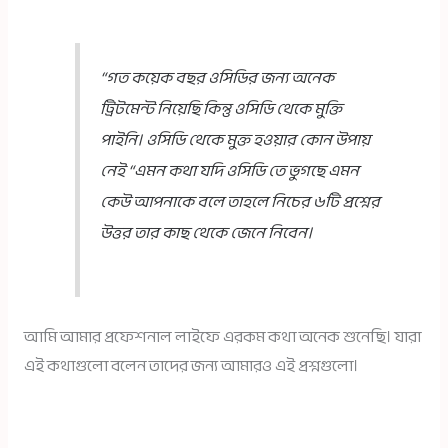
“গত কয়েক বছর ওসিডির জন্য অনেক
ট্রিটমেন্ট নিয়েছি কিন্তু ওসিডি থেকে মুক্তি
পাইনি। ওসিডি থেকে মুক্ত হওয়ার কোন উপায়
নেই “এমন কথা যদি ওসিডি তে ভুগছে এমন
কেউ আপনাকে বলে তাহলে নিচের ৬টি প্রশ্নের
উত্তর তার কাছ থেকে জেনে নিবেন।
আ
মি আমার প্রফেশনাল লাইফে এরকম কথা অনেক শুনেছি। যারা
এই কথাগুলো বলেন তাদের জন্য আমারও এই প্রশ্নগুলো।