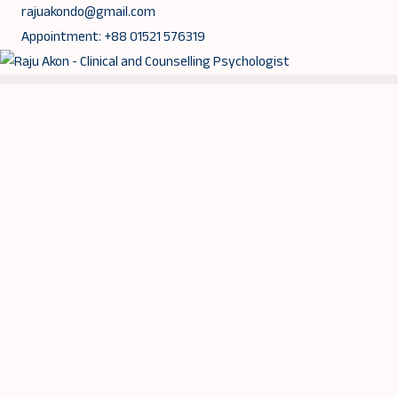
Skip
rajuakondo@gmail.com
to
Appointment: +88 01521 576319
content