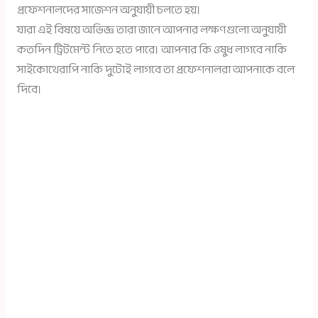
প্রফেশনালদের সাজেশন অনুযায়ী চলতে হয়।
যারা এই বিষয়ে অভিজ্ঞ তারা জানে আপনার লক্ষণগুলো অনুযায়ী
কতদিন ট্রিটমেন্ট নিতে হতে পারে। আপনার কি ওষুধ লাগবে নাকি
সাইকোথেরাপি নাকি দুটোই লাগবে তা প্রফেশনালরা আপনাকে বলে
দিবে।