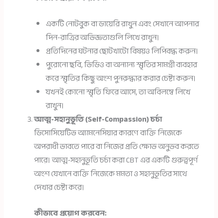
একটি নোটবুক বা ডায়েরি রাখুন এবং সেখানে আপনার
দিন-রাত্রির অভিজ্ঞতাগুলি লিখে রাখুন।
প্রতিদিনের ঘটনার ছোটখাটো বিষয়ও লিপিবদ্ধ করুন।
পুরোনো ছবি, ভিডিও বা অন্যান্য স্মৃতির সামগ্রী ব্যবহার
করে স্মৃতির কিছু অংশ পুনরুদ্ধার করার চেষ্টা করুন।
যখনই কোনো স্মৃতি ফিরে আসে, তা অবিলম্বে লিখে
রাখুন।
আত্ম-সহানুভূতি (Self-Compassion) চর্চা
ডিসোসিয়েটিভ অ্যামনেসিয়ার কারণে ব্যক্তি নিজেকে
অপরাধী ভাবতে পারে বা নিজের প্রতি ক্ষোভ অনুভব করতে
পারে। আত্ম-সহানুভূতি চর্চা করা CBT এর একটি গুরুত্বপূর্ণ
অংশ যেখানে ব্যক্তি নিজেকে মমতা ও সহানুভূতির সাথে
দেখার চেষ্টা করে।
কীভাবে প্রয়োগ করবেন: