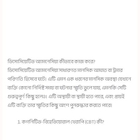
ডিসোসিয়েটিভ অ্যামনেসিয়া কীভাবে কাজ করে?
ডিসোসিয়েটিভ অ্যামনেসিয়া সাধারণত মানসিক আঘাত বা ট্রমার
পরিণতি হিসেবে ঘটে। এটি এমন এক ধরনের মানসিক অবস্থা যেখানে
ব্যক্তি কোনো নির্দিষ্ট সময় বা ঘটনার স্মৃতি ভুলে যায়, এমনকি সেটি
গুরুত্বপূর্ণ কিছু হলেও। এটি অস্থায়ী বা স্থায়ী হতে পারে, এবং প্রায়ই
এটি ব্যক্তি তার স্মৃতির কিছু অংশ পুনরুদ্ধার করতে পারে।
কগনিটিভ-বিহেভিয়োরাল থেরাপি (CBT) কী?