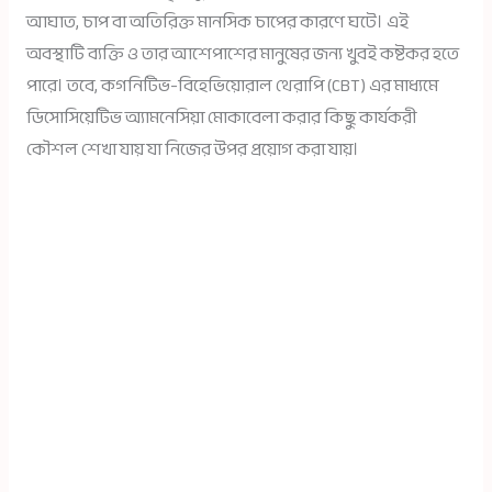
আঘাত, চাপ বা অতিরিক্ত মানসিক চাপের কারণে ঘটে। এই
অবস্থাটি ব্যক্তি ও তার আশেপাশের মানুষের জন্য খুবই কষ্টকর হতে
পারে। তবে, কগনিটিভ-বিহেভিয়োরাল থেরাপি (CBT) এর মাধ্যমে
ডিসোসিয়েটিভ অ্যামনেসিয়া মোকাবেলা করার কিছু কার্যকরী
কৌশল শেখা যায় যা নিজের উপর প্রয়োগ করা যায়।