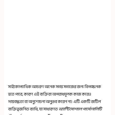
সাইকোপ্যাথিক আচরণ অনেক সময় সমাজের জন্য বিপজ্জনক
হতে পারে, কারণ এই ব্যক্তিরা অপরাধমূলক কাজ করেও
দায়বদ্ধতা বা অনুশোচনা অনুভব করেন না। এটি একটি জটিল
ব্যক্তিত্বজনিত ব্যাধি, যা সাধারণত
অ্যান্টিসোশ্যাল পার্সোনালিটি