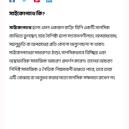
সাইকোপ্যাথ কি?
সাইকোপ্যাথ
হলো এমন একজন ব্যক্তি যিনি একটি মানসিক
ব্যাধিতে ভুগছেন, যার বৈশিষ্ট্য হলো সংবেদনশীলতা, অপরাধবোধ,
সহানুভূতি বা অপরাধের প্রতি কোনো অনুশোচনা না থাকা।
সাইকোপ্যাথরা সাধারণত ঠান্ডা, মানসিকভাবে বিচ্ছিন্ন এবং
অস্বাভাবিক সামাজিক আচরণ প্রদর্শন করেন। তাদের আচরণ
নির্দিষ্ট সামাজিক ও নৈতিক নিয়মাবলী ভাঙতে পারে, তবে তারা
এটি বোঝার বা অনুভব করার মতো মানসিক সক্ষমতা রাখেন না।