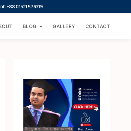
t: +88 01521 576319
BOUT
BLOG
GALLERY
CONTACT