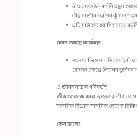
ঔষধ দ্রুত উপসর্গ নিয়ন্ত্রণ কর
তীব্র বা জীবনহানির ঝুঁকিপূর্ণ হয
এটি সাইকোথেরাপির সাথে সমন্বি
কোন ক্ষেত্রে কার্যকর
:
গুরুতর ডিপ্রেশন, সিজোফ্রেনিয
রোগের ক্ষেত্রে ঔষধের ভূমিকা অত্য
৩. জীবনযাত্রার পরিবর্তন
কীভাবে কাজ করে
: স্বাস্থ্যকর জীবনযাপ
মানসিক বিশ্রাম, মানসিক রোগের চিকিৎ
কেন ভালো
: