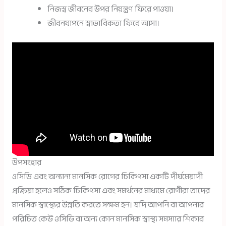
নিজস্ব জীবনের উপর নিয়ন্ত্রণ ফিরে পাওয়া।
জীবনযাপনে স্বাভাবিকতা ফিরে আসা।
উপসংহার
ওসিডি এবং অন্যান্য মানসিক রোগের চিকিৎসা একটি দীর্ঘমেয়াদী
প্রক্রিয়া হলেও সঠিক চিকিৎসা এবং সমর্থনের মাধ্যমে রোগীরা তাদের
মানসিক স্বাস্থ্যের উন্নতি করতে সক্ষম হন। যদি আপনি বা আপনার
পরিচিত কেউ ওসিডি বা অন্য কোন মানসিক স্বাস্থ্য সমস্যার শিকার