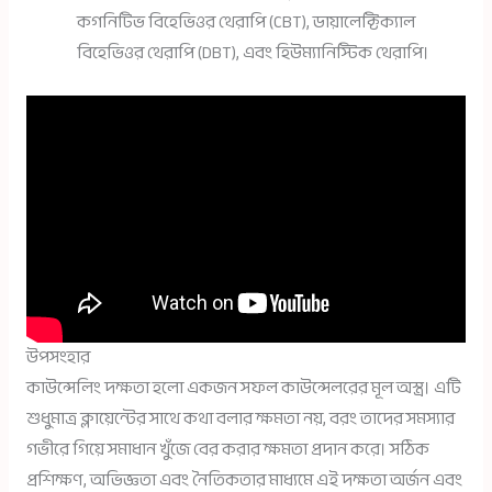
কগনিটিভ বিহেভিওর থেরাপি (CBT), ডায়ালেক্টিক্যাল
বিহেভিওর থেরাপি (DBT), এবং হিউম্যানিস্টিক থেরাপি।
উপসংহার
কাউন্সেলিং দক্ষতা হলো একজন সফল কাউন্সেলরের মূল অস্ত্র। এটি
শুধুমাত্র ক্লায়েন্টের সাথে কথা বলার ক্ষমতা নয়, বরং তাদের সমস্যার
গভীরে গিয়ে সমাধান খুঁজে বের করার ক্ষমতা প্রদান করে। সঠিক
প্রশিক্ষণ, অভিজ্ঞতা এবং নৈতিকতার মাধ্যমে এই দক্ষতা অর্জন এবং