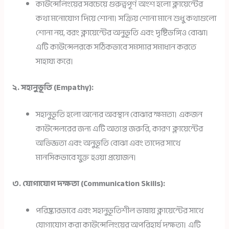
কাউন্সেলিংয়ের সবচেয়ে গুরুত্বপূর্ণ অংশ হলো ক্লায়েন্টের
কথা মনোযোগ দিয়ে শোনা। সক্রিয় শোনা মানে শুধু কথাগুলো
শোনা নয়, বরং ক্লায়েন্টের অনুভূতি এবং দৃষ্টিভঙ্গিও বোঝা।
এটি কাউন্সেলরকে সঠিকভাবে সমস্যার সমাধান করতে
সাহায্য করে।
২. সহানুভূতি (Empathy):
সহানুভূতি হলো অন্যের অবস্থান বোঝার ক্ষমতা। একজন
কাউন্সেলরের জন্য এটি অত্যন্ত জরুরি, কারণ ক্লায়েন্টের
অভিজ্ঞতা এবং অনুভূতি বোঝা এবং তাদের সাথে
মানসিকভাবে যুক্ত হওয়া প্রয়োজন।
৩. যোগাযোগ দক্ষতা (Communication Skills):
পরিষ্কারভাবে এবং সহানুভূতিশীল ভাষায় ক্লায়েন্টের সাথে
যোগাযোগ করা কাউন্সেলিংয়ের অপরিহার্য দক্ষতা। এটি