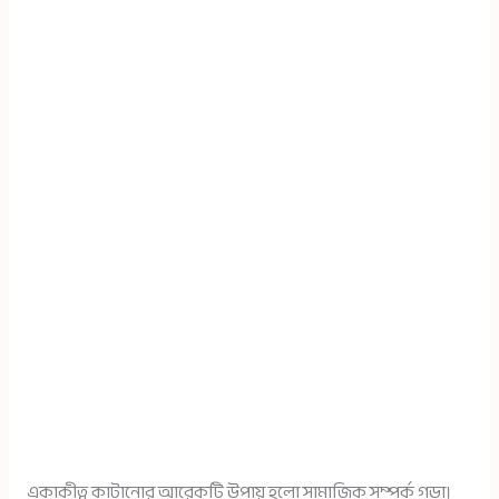
একাকীত্ব কাটানোর আরেকটি উপায় হলো সামাজিক সম্পর্ক গড়া।