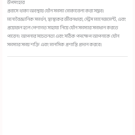
উপসংহার
প্রবাসে থাকা অবস্থায় যৌন সমস্যা মোকাবেলা করা সম্ভব।
মনোবৈজ্ঞানিক সমর্থন, স্বাস্থ্যকর জীবনধারা, স্ট্রেস ম্যানেজমেন্ট, এবং
প্রয়োজন হলে পেশাগত সাহায্য নিয়ে যৌন সমস্যার সমাধান করতে
পারেন। আপনার সচেতনতা এবং সঠিক পদক্ষেপ আপনাকে যৌন
সমস্যার সময় শক্তি এবং মানসিক প্রশান্তি প্রদান করবে।