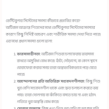
ভেস্টিবুলার সিস্টেমের সমস্যা কীভাবে প্রভাবিত করে?
অটিজম আক্রান্ত শিশুদের মধ্যে ভেস্টিবুলার সিস্টেমের সমস্যার
কারণে কিছু নির্দিষ্ট আচরণ এবং শারীরিক সমস্যা দেখা দিতে পারে।
এর মধ্যে প্রধান সমস্যা গুলো হলো:
ভারসাম্যহীনতা
: অটিজম শিশুরা চলাফেরায় ভারসাম্য
রাখতে অসুবিধা বোধ করে। হাঁটা, দৌড়ানো, বা কোন স্থানে
ঘোরাফেরা করার সময় তারা অস্বাভাবিকভাবে পড়ে যেতে
পারে।
আন্দোলনের প্রতি অতিরিক্ত সংবেদনশীলতা
: কিছু শিশু
খুব বেশি সংবেদনশীল থাকে এবং দ্রুত চলাচল করতে ভয়
পায়। তারা দোলনায় বা ঝাঁকিতে বসতে চায় না এবং হঠাৎ
গতিতে খুব অস্বস্তি বোধ করে।
ঘোরার অভ্যাস
: কিছু ASD শিশু খুব বেশি বা খুব কম গতি