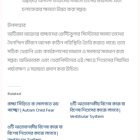
এছাড়াও অন্যান্য ব্যায়ামের মাধ্যমে তাদের ভারসাম্য এবং
চলাফেরার ক্ষমতা উন্নত করা সম্ভব।
উপসংহার
অটিজম আক্রান্ত বাচ্চাদের ভেস্টিবুলার সিস্টেমের সমস্যা তাদের
দৈনন্দিন জীবনে অনেক কঠিন পরিস্থিতি তৈরি করতে পারে। তবে
সঠিক থেরাপি এবং কার্যকলাপের মাধ্যমে এ সমস্যার সমাধান করা
সম্ভব। অভিভাবক এবং থেরাপিস্টদের এই ক্ষেত্রে শিশুদের নিয়মিত
পর্যবেক্ষণ ও সহায়তা প্রদান করা উচিত।
Related
বাচ্চা সিঁড়িতে বা দোলনাতে ভয়
৫টি অত্যাবশকীয় বিশেষ কাজ যা
পাচ্ছে? | Autism Child Fear
বিশেষ শিশুদের কাজে লাগবে |
Vestibular System
৫টি অত্যাবশকীয় বিশেষ কাজ যা
বিশেষ শিশুদের কাজে লাগবে |
Vestibular System