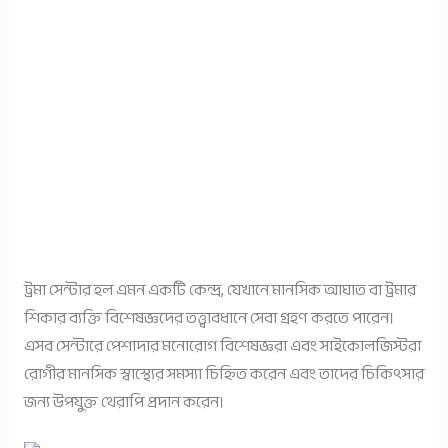
ট্রমা সেন্টার হল এমন একটি কেন্দ্র, যেখানে মানসিক আঘাত বা ট্রমার
শিকার ব্যক্তি বিশেষজ্ঞদের তত্ত্বাবধানে সেবা গ্রহণ করতে পারেন।
এসব সেন্টারে পেশাদার মনোরোগ বিশেষজ্ঞরা এবং সাইকোলজিস্টরা
রোগীর মানসিক স্বাস্থ্যের সমস্যা চিহ্নিত করেন এবং তাদের চিকিৎসার
জন্য উপযুক্ত থেরাপি প্রদান করেন।