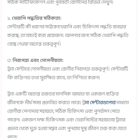
সঠিক সার্টিফিকেশন এবং পূর্ববর্তী রোগীদের রিভিউ দেখুন।
২.
থেরাপি পদ্ধতির সঠিকতা:
সেন্টারটি কী ধরনের সাইকোথেরাপি এবং চিকিৎসা পদ্ধতি ব্যবহার
করছে, তা যাচাই করা প্রয়োজন। আপনার জন্য সঠিক থেরাপি পদ্ধতি
বেছে নেওয়া অত্যন্ত গুরুত্বপূর্ণ।
৩.
নিরাপত্তা এবং গোপনীয়তা:
ট্রমা সেন্টারে গোপনীয়তা এবং রোগীর নিরাপত্তা গুরুত্বপূর্ণ। সেন্টারটি
কি ব্যক্তিগত তথ্য সুরক্ষিত রাখে, তা নিশ্চিত করুন।
ট্রমা একটি অত্যন্ত গুরুতর মানসিক আঘাত যা একজন ব্যক্তির
জীবনকে দীর্ঘ সময় প্রভাবিত করতে পারে। ট্র
মা সেন্টারগুলোর
মাধ্যমে
রোগীরা পেশাদার সহায়তা, সঠিক চিকিৎসা এবং পুনর্বাসন পেতে
পারেন। একজন দক্ষ চিকিৎসক এবং থেরাপিস্টের সহায়তায় ট্রমার
প্রভাব থেকে মুক্ত হওয়া সম্ভব এবং পুনরায় সুস্থ জীবন শুরু করা যেতে
পারে।