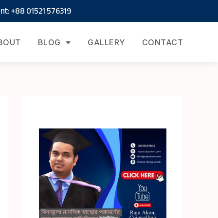
t: +88 01521 576319
BOUT
BLOG
GALLERY
CONTACT