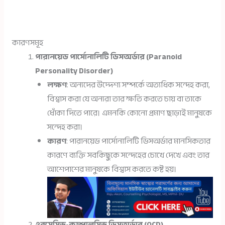
কারণসমূহ
পারানয়েড পার্সোনালিটি ডিসঅর্ডার (Paranoid
Personality Disorder)
লক্ষণ
: অন্যদের উদ্দেশ্য সম্পর্কে অত্যধিক সন্দেহ করা,
বিশ্বাস করা যে অন্যরা তার ক্ষতি করতে চায় বা তাকে
ধোঁকা দিতে পারে। এমনকি কোনো প্রমাণ ছাড়াই মানুষকে
সন্দেহ করা।
কারণ
: পারানয়েড পার্সোনালিটি ডিসঅর্ডার মানসিকতার
কারণে ব্যক্তি সবকিছুকে সন্দেহের চোখে দেখে এবং তার
আশেপাশের মানুষকে বিশ্বাস করতে কষ্ট হয়।
ওবসেসিভ-কম্পালসিভ ডিসঅর্ডার (OCD)