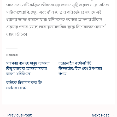
পারে এবং এটি ব্যক্তির জীবনযাত্রায় ব্যাঘাত সৃষ্টি করতে পারে। সঠিক
সাইকোথেরাপি, ওষুধ, এবং জীবনযাত্রার পরিবর্তনের মাধ্যমে এই
ধরনের সন্দেহ কমানো যায়। যদি সন্দেহ প্রবণতা আপনার জীবনে
গুরুতর প্রভাব ফেলে, তবে দ্রুত মানসিক স্বাস্থ্য বিশেষজ্ঞের পরামর্শ
নেওয়া উচিত।
Related
সব সময় মনে হয় মানুষ আমাকে
বর্ডারলাইন পার্সোনালিটি
কিছু বলবে বা আমাকে মারবে:
ডিসঅর্ডার: চিহ্ন এবং উপশমের
কারণ ও চিকিৎসা
উপায়
কাউকে বিশ্বাস না করা কি
মানসিক রোগ?
←
Previous Post
Next Post
→