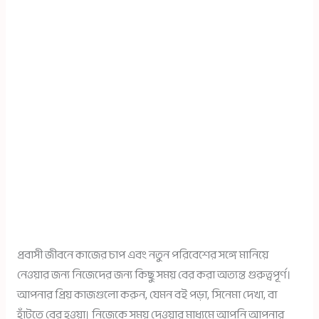
প্রবাসী জীবনে কাজের চাপ এবং নতুন পরিবেশের সঙ্গে মানিয়ে
নেওয়ার জন্য নিজেদের জন্য কিছু সময় বের করা অত্যন্ত গুরুত্বপূর্ণ।
আপনার প্রিয় কাজগুলো করুন, যেমন বই পড়া, সিনেমা দেখা, বা
হাঁটতে বের হওয়া। নিজেকে সময় দেওয়ার মাধ্যমে আপনি আপনার