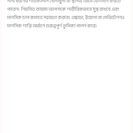
নানা ধরনের শীতকালীন খেলাধুলা বা স্থানীয় জিমে যোগদান করতে
পারেন। নিয়মিত ব্যায়াম আপনাকে শারীরিকভাবে সুস্থ রাখবে এবং
মানসিক চাপ কমাতে সহায়তা করবে। এছাড়া, ইয়োগা বা মেডিটেশনও
মানসিক শান্তি অর্জনে গুরুত্বপূর্ণ ভূমিকা পালন করে।