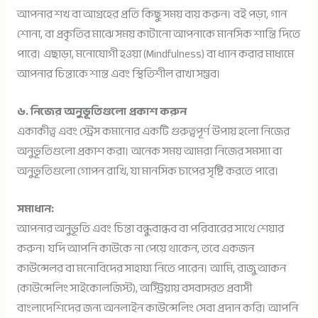
আপনার শখ বা আগ্রহের প্রতি কিছু সময় ব্যয় করুন। বই পড়া, গান
শোনা, বা প্রকৃতির মাঝে সময় কাটানো আপনাকে মানসিক শান্তি দিতে
পারে। এছাড়া, মনোযোগী হওয়া (Mindfulness) বা ধ্যান করার মাধ্যমে
আপনার চিন্তাকে শান্ত এবং স্থিতিশীল রাখা সম্ভব।
৬. নিজের অনুভূতিগুলো প্রকাশ করুন
একাকীত্ব এবং স্ট্রেস কমানোর একটি গুরুত্বপূর্ণ উপায় হলো নিজের
অনুভূতিগুলো প্রকাশ করা। অনেক সময় আমরা নিজের সমস্যা বা
অনুভূতিগুলো গোপন রাখি, যা মানসিক চাপের সৃষ্টি করতে পারে।
সমাধান:
আপনার অনুভূতি এবং চিন্তা বন্ধুবান্ধব বা পরিবারের সাথে শেয়ার
করুন। যদি আপনি কাউকে না পেয়ে থাকেন, তবে একজন
কাউন্সেলর বা মনোবিদের সাহায্য নিতে পারেন। আমি, রাজু আকন
(কাউন্সেলিং সাইকোলজিস্ট), অস্ট্রিয়ায় বসবাসরত প্রবাসী
বাংলাদেশিদের জন্য অনলাইন কাউন্সেলিং সেবা প্রদান করি। আপনি