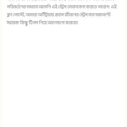
পরিবর্তনের মাধ্যমে আপনি এই স্ট্রেস মোকাবেলা করতে পারেন। এই
ব্লগ পোস্টে, আমরা অস্ট্রিয়ায় প্রবাস জীবনের স্ট্রেস ম্যানেজমেন্টে
সহায়ক কিছু টিপস নিয়ে আলোচনা করবো।