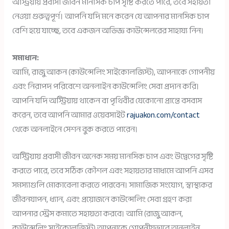
অস্ট্রিয়ায় প্রবাসী জীবন মানসিক চাপ সৃষ্টি করতে পারে, তবে সহায়তা
নেওয়া গুরুত্বপূর্ণ। আপনি যদি মনে করেন যে আপনার মানসিক চাপ
বেশি হয়ে যাচ্ছে, তবে একজন অভিজ্ঞ কাউন্সেলরের সাহায্য নিন।
সমাধান:
আমি, রাজু আকন (কাউন্সেলিং সাইকোলজিস্ট), আপনাকে গোপনীয়
এবং নিরাপদ পরিবেশে অনলাইন কাউন্সেলিং সেবা প্রদান করি।
আপনি যদি অস্ট্রিয়ায় থাকেন বা পৃথিবীর যেকোনো প্রান্তে বসবাস
করেন, তবে আপনি আমার ওয়েবসাইট
rajuakon.com/contact
থেকে অনলাইনে সেশন বুক করতে পারেন।
অস্ট্রিয়ায় প্রবাসী জীবন অনেক সময় মানসিক চাপ এবং উদ্বেগের সৃষ্টি
করতে পারে, তবে সঠিক কৌশল এবং সহায়তার মাধ্যমে আপনি এসব
সমস্যাগুলি মোকাবেলা করতে পারবেন। সামাজিক সংযোগ, স্বাস্থ্যকর
জীবনযাপন, ধ্যান, এবং প্রয়োজনে কাউন্সেলিং সেবা গ্রহণ করা
আপনার স্ট্রেস কমাতে সহায়তা করবে। আমি (রাজু আকন,
কাউন্সেলিং সাইকোলজিস্ট) আপনাকে গোপনীয়ভাবে অনলাইন