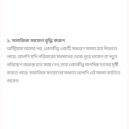
১. সামাজিক সংযোগ বৃদ্ধি করুন
অস্ট্রিয়ায় আসার পর, একাকীত্ব একটি সাধারণ সমস্যা হয়ে দাঁড়াতে
পারে। আপনি যদি পরিবারের সদস্যদের থেকে দূরে থাকেন বা নতুন
পরিবেশে অভ্যস্ত হতে সময় নেন, তবে একাকীত্ব মানসিক চাপের সৃষ্টি
করতে পারে। সামাজিক সংযোগের মাধ্যমে আপনি এই সমস্যা কাটাতে
পারেন।