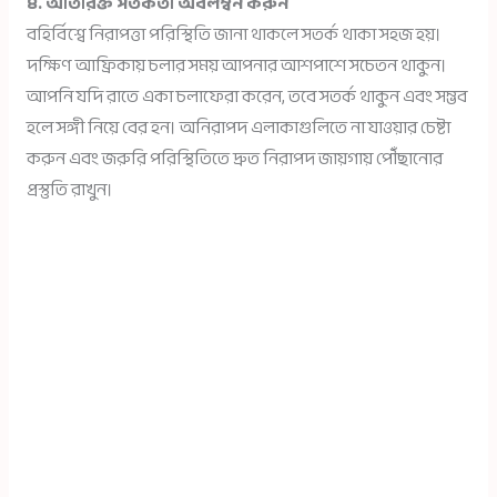
৪. অতিরিক্ত সতর্কতা অবলম্বন করুন
বহির্বিশ্বে নিরাপত্তা পরিস্থিতি জানা থাকলে সতর্ক থাকা সহজ হয়।
দক্ষিণ আফ্রিকায় চলার সময় আপনার আশপাশে সচেতন থাকুন।
আপনি যদি রাতে একা চলাফেরা করেন, তবে সতর্ক থাকুন এবং সম্ভব
হলে সঙ্গী নিয়ে বের হন। অনিরাপদ এলাকাগুলিতে না যাওয়ার চেষ্টা
করুন এবং জরুরি পরিস্থিতিতে দ্রুত নিরাপদ জায়গায় পৌঁছানোর
প্রস্তুতি রাখুন।