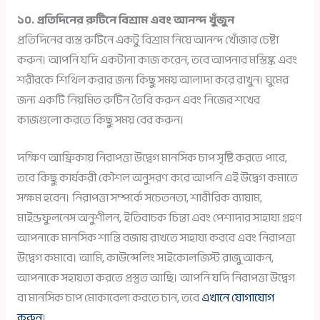
১০. প্রতিদিনের রুটিনে বিশ্রাম এবং আনন্দ খুঁজুন
প্রতিদিনের ব্যস্ত রুটিনে একটু বিশ্রাম নিয়ে আনন্দ খোঁজার চেষ্টা
করুন। আপনি যদি একটানা কাজ করেন, তবে আপনার মস্তিষ্ক এবং
শরীরকে শিথিল করার জন্য কিছু সময় আলাদা করে রাখুন। ঘুমের
জন্য একটি নিয়মিত রুটিন তৈরি করুন এবং নিজের শখের
কাজগুলো করতে কিছু সময় বের করুন।
দক্ষিণ আফ্রিকায় নিরাপত্তা উদ্বেগ মানসিক চাপ সৃষ্টি করতে পারে,
তবে কিছু কার্যকরী কৌশল অনুসরণ করে আপনি এই উদ্বেগ কমাতে
সক্ষম হবেন। নিরাপত্তা সম্পর্কে সচেতনতা, শারীরিক ব্যায়াম,
মাইন্ডফুলনেস অনুশীলন, ইতিবাচক চিন্তা এবং পেশাদার সাহায্য গ্রহণ
আপনাকে মানসিক শান্তি বজায় রাখতে সাহায্য করবে এবং নিরাপত্তা
উদ্বেগ কমাবে। আমি, কাউন্সেলিং সাইকোলজিস্ট রাজু আকন,
আপনাকে সহায়তা করতে প্রস্তুত আছি। আপনি যদি নিরাপত্তা উদ্বেগ
বা মানসিক চাপ মোকাবেলা করতে চান, তবে
এখানে যোগাযোগ
করুন
।