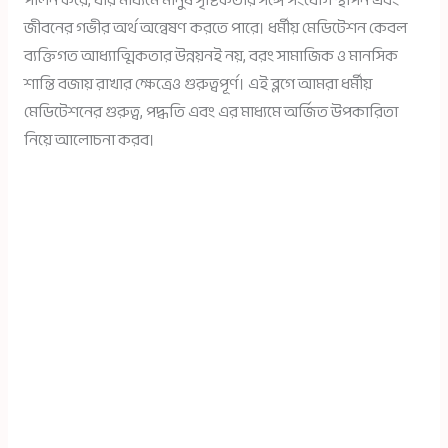
পালন করে, যার মাধ্যমে মানুষ সৃষ্টিকর্তার সঙ্গে সংযোগ স্থাপন এবং
জীবনের গভীর অর্থ অন্বেষণ করতে পারে। ধর্মীয় মেডিটেশন কেবল
ব্যক্তিগত আধ্যাত্মিকতার উন্নয়নই নয়, বরং সামাজিক ও মানসিক
শান্তি বজায় রাখার ক্ষেত্রেও গুরুত্বপূর্ণ। এই ব্লগে আমরা ধর্মীয়
মেডিটেশনের গুরুত্ব, পদ্ধতি এবং এর মাধ্যমে অর্জিত উপকারিতা
নিয়ে আলোচনা করব।