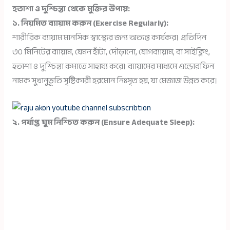
হতাশা ও দুশ্চিন্তা থেকে মুক্তির উপায়:
১. নিয়মিত ব্যায়াম করুন (Exercise Regularly):
শারীরিক ব্যায়াম মানসিক স্বাস্থ্যের জন্য অত্যন্ত কার্যকর। প্রতিদিন
৩০ মিনিটের ব্যায়াম, যেমন হাঁটা, দৌড়ানো, যোগব্যায়াম, বা সাইক্লিং,
হতাশা ও দুশ্চিন্তা কমাতে সাহায্য করে। ব্যায়ামের মাধ্যমে এন্ডোরফিন
নামক সুখানুভূতি সৃষ্টিকারী হরমোন নিঃসৃত হয়, যা মেজাজ উন্নত করে।
২. পর্যাপ্ত ঘুম নিশ্চিত করুন (Ensure Adequate Sleep):