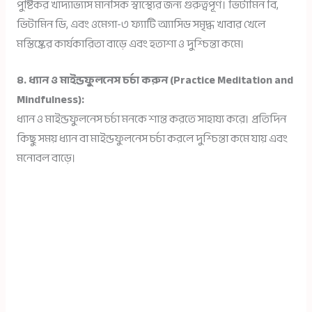
পুষ্টিকর খাদ্যাভ্যাস মানসিক স্বাস্থ্যের জন্য গুরুত্বপূর্ণ। ভিটামিন বি,
ভিটামিন ডি, এবং ওমেগা-৩ ফ্যাটি অ্যাসিড সমৃদ্ধ খাবার খেলে
মস্তিষ্কের কার্যকারিতা বাড়ে এবং হতাশা ও দুশ্চিন্তা কমে।
৪. ধ্যান ও মাইন্ডফুলনেস চর্চা করুন (Practice Meditation and
Mindfulness):
ধ্যান ও মাইন্ডফুলনেস চর্চা মনকে শান্ত করতে সাহায্য করে। প্রতিদিন
কিছু সময় ধ্যান বা মাইন্ডফুলনেস চর্চা করলে দুশ্চিন্তা কমে যায় এবং
মনোবল বাড়ে।