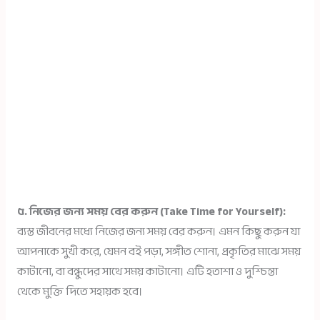
৫. নিজের জন্য সময় বের করুন (Take Time for Yourself):
ব্যস্ত জীবনের মধ্যে নিজের জন্য সময় বের করুন। এমন কিছু করুন যা
আপনাকে সুখী করে, যেমন বই পড়া, সঙ্গীত শোনা, প্রকৃতির মাঝে সময়
কাটানো, বা বন্ধুদের সাথে সময় কাটানো। এটি হতাশা ও দুশ্চিন্তা
থেকে মুক্তি দিতে সহায়ক হবে।