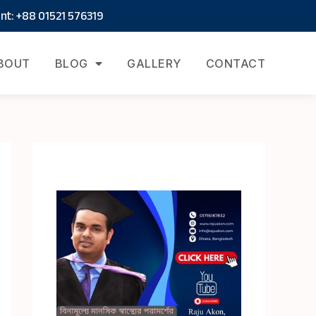
t: +88 01521 576319
BOUT
BLOG
GALLERY
CONTACT