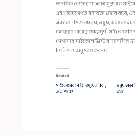
মানসিক রোগের শতভাগ সুস্থতায় সাইকোথ
এবং আবেগগত সহায়তা প্রদান করে, এবং 
এবং মানসিক সমন্বয়, ওষুধ, এবং লাইফস
ব্যবহারও অত্যন্ত গুরুত্বপূর্ণ। যদি আপনি
পেশাদার সাইকোলজিস্ট বা মানসিক স্বাস
নির্দেশনা অনুসরণ করুন।
Related
সাইকোথেরাপি কি ওষুধের বিকল্প
ওষুধ ছাড়া
হতে পারে?
হয়?