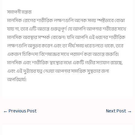
সমাপনী মন্তব্য
মানসিক রোগের শারীরিক লক্ষণগুলি অনেক সময় স্পষ্টভাবে বোঝা
যায় না, তবে এটি অত্যন্ত গুরুত্বপূর্ণ যে আপনি আপনার শরীরের সাথে
মানসিক অবস্থার সম্পর্ক বোঝেন। যদি আপনি এই ধরনের শারীরিক
লক্ষণগুলি অনুভব করেন এবং তা দীর্ঘ সময় ধরে চলতে থাকে, তবে
একজন চিকিৎসা বিশেষজ্ঞের সাথে পরামর্শ করা অত্যন্ত জরুরি।
মানসিক এবং শারীরিক স্বাস্থ্যের মধ্যে একটি গভীর সংযোগ রয়েছে,
এবং এই দুইয়ের যত্ন নেওয়া আপনার সামগ্রিক সুস্থতার জন্য
অপরিহার্য।
←
Previous Post
Next Post
→