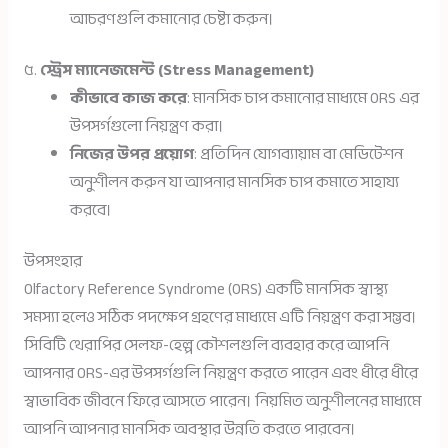
আচরণগুলি কমানোর চেষ্টা করুন।
৫.
স্ট্রেস ম্যানেজমেন্ট (Stress Management)
কীভাবে কাজ করে
: মানসিক চাপ কমানোর মাধ্যমে ORS এর
উপসর্গগুলো নিয়ন্ত্রণ করা।
নিজের উপর প্রয়োগ
: প্রতিদিন যোগব্যায়াম বা মেডিটেশন
অনুশীলন করুন যা আপনার মানসিক চাপ কমাতে সাহায্য
করবে।
উপসংহার
Olfactory Reference Syndrome (ORS) একটি মানসিক স্বাস্থ্য
সমস্যা হলেও সঠিক পদক্ষেপ গ্রহণের মাধ্যমে এটি নিয়ন্ত্রণ করা সম্ভব।
সিবিটি থেরাপির সেলফ-হেল্প কৌশলগুলি ব্যবহার করে আপনি
আপনার ORS-এর উপসর্গগুলি নিয়ন্ত্রণ করতে পারেন এবং ধীরে ধীরে
স্বাভাবিক জীবনে ফিরে আসতে পারেন। নিয়মিত অনুশীলনের মাধ্যমে
আপনি আপনার মানসিক অবস্থার উন্নতি করতে পারবেন।