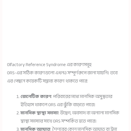
Olfactory Reference Syndrome এর কারণসমূহ
ORS-এর সঠিক কারণগুলো এখনও সম্পূর্ণরূপে জানা যায়নি। তবে
এর পেছনে কয়েকটি সম্ভাব্য কারণ থাকতে পারে:
জেনেটিক কারণ
: পরিবারের মধ্যে মানসিক অসুস্থতার
ইতিহাস থাকলে ORS এর ঝুঁকি বাড়তে পারে।
মানসিক স্বাস্থ্য সমস্যা
: উদ্বেগ, অবসাদ বা অন্যান্য মানসিক
স্বাস্থ্য সমস্যার সাথে ORS সম্পর্কিত হতে পারে।
মানসিক আঘাত
: শৈশবের কোন মানসিক আঘাত বা ট্রমা