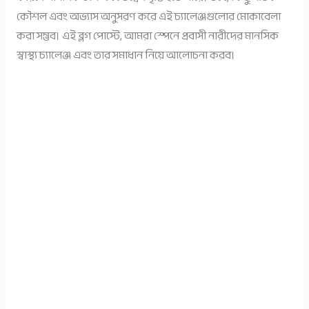
কৌশল এবং অভ্যাস অনুসরণ করে এই চ্যালেঞ্জগুলোর মোকাবেলা
করা সম্ভব। এই ব্লগ পোস্টে, আমরা স্পেনে প্রবাসী নারীদের মানসিক
স্বাস্থ্য চ্যালেঞ্জ এবং তার সমাধান নিয়ে আলোচনা করব।