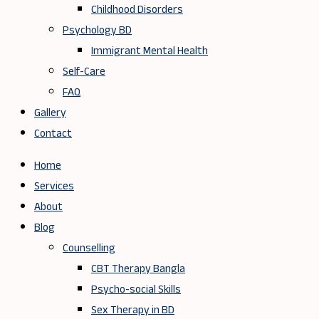
Childhood Disorders
Psychology BD
Immigrant Mental Health
Self-Care
FAQ
Gallery
Contact
Home
Services
About
Blog
Counselling
CBT Therapy Bangla
Psycho-social Skills
Sex Therapy in BD