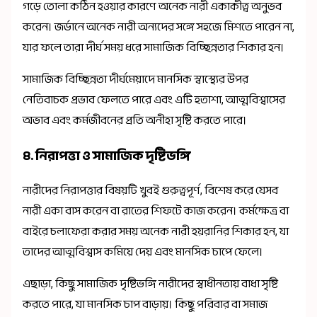
গড়ে তোলা কঠিন হওয়ার কারণে অনেক নারী একাকীত্ব অনুভব
করেন। জর্ডানে অনেক নারী অন্যদের সঙ্গে সহজে মিশতে পারেন না,
যার ফলে তারা দীর্ঘ সময় ধরে সামাজিক বিচ্ছিন্নতার শিকার হন।
সামাজিক বিচ্ছিন্নতা দীর্ঘমেয়াদে মানসিক স্বাস্থ্যের উপর
নেতিবাচক প্রভাব ফেলতে পারে এবং এটি হতাশা, আত্মবিশ্বাসের
অভাব এবং কর্মজীবনের প্রতি অনীহা সৃষ্টি করতে পারে।
৪. নিরাপত্তা ও সামাজিক দৃষ্টিভঙ্গি
নারীদের নিরাপত্তার বিষয়টি খুবই গুরুত্বপূর্ণ, বিশেষ করে যেসব
নারী একা বাস করেন বা রাতের শিফটে কাজ করেন। কর্মক্ষেত্র বা
বাইরে চলাফেরা করার সময় অনেক নারী হয়রানির শিকার হন, যা
তাদের আত্মবিশ্বাস কমিয়ে দেয় এবং মানসিক চাপে ফেলে।
এছাড়া, কিছু সামাজিক দৃষ্টিভঙ্গি নারীদের স্বাধীনতায় বাধা সৃষ্টি
করতে পারে, যা মানসিক চাপ বাড়ায়। কিছু পরিবার বা সমাজ