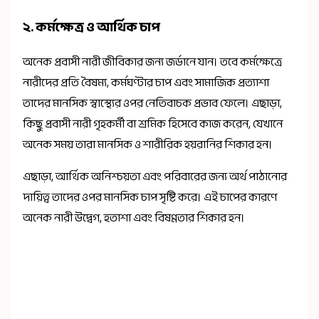
২. কর্মক্ষেত্র ও আর্থিক চাপ
অনেক প্রবাসী নারী জীবিকার জন্য জর্ডানে যান। তবে কর্মক্ষেত্রে
নারীদের প্রতি বৈষম্য, কর্মঘণ্টার চাপ এবং সামাজিক প্রত্যাশা
তাদের মানসিক স্বাস্থ্যের ওপর নেতিবাচক প্রভাব ফেলে। এছাড়া,
কিছু প্রবাসী নারী গৃহকর্মী বা শ্রমিক হিসেবে কাজ করেন, যেখানে
অনেক সময় তারা মানসিক ও শারীরিক হয়রানির শিকার হন।
এছাড়া, আর্থিক অনিশ্চয়তা এবং পরিবারের জন্য অর্থ পাঠানোর
দায়িত্ব তাদের ওপর মানসিক চাপ সৃষ্টি করে। এই চাপের কারণে
অনেক নারী উদ্বেগ, হতাশা এবং বিষণ্ণতার শিকার হন।