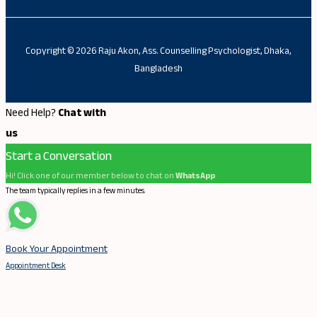
Copyright © 2026 Raju Akon, Ass. Counselling Psychologist, Dhaka,
Bangladesh
Need Help?
Chat with
us
Start a Conversation
Hi! Click one of our member below to chat on
WhatsApp
The team typically replies in a few minutes.
Book Your Appointment
Appointment Desk