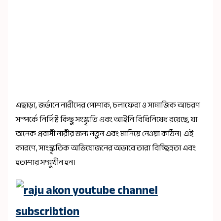
এছাড়া, জর্ডানে নারীদের পোশাক, চলাফেরা ও সামাজিক আচরণ
সম্পর্কে নির্দিষ্ট কিছু সংস্কৃতি এবং আইনি বিধিনিষেধ রয়েছে, যা
অনেক প্রবাসী নারীর জন্য নতুন এবং মানিয়ে নেওয়া কঠিন। এই
কারণে, সাংস্কৃতিক অভিযোজনের অভাবে তারা বিচ্ছিন্নতা এবং
হতাশার সম্মুখীন হন।