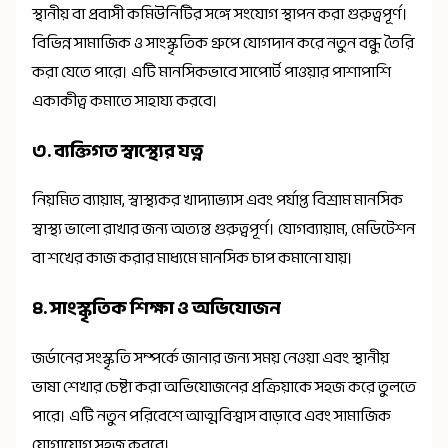
স্থানীয় বা প্রবাসী কমিউনিটির সঙ্গে সংযোগ স্থাপন করা গুরুত্বপূর্ণ।
বিভিন্ন সামাজিক ও সাংস্কৃতিক গ্রুপে যোগদান করে নতুন বন্ধু তৈরি
করা যেতে পারে। এটি মানসিকভাবে সাপোর্ট পাওয়ার পাশাপাশি
একাকীত্ব কমাতে সাহায্য করবে।
৩. ব্যক্তিগত স্বাস্থ্যের যত্ন
নিয়মিত ব্যায়াম, স্বাস্থ্যকর খাদ্যাভ্যাস এবং পর্যাপ্ত বিশ্রাম মানসিক
স্বাস্থ্য ভালো রাখার জন্য অত্যন্ত গুরুত্বপূর্ণ। যোগব্যায়াম, মেডিটেশন
বা শখের কাজ করার মাধ্যমে মানসিক চাপ কমানো যায়।
৪. সাংস্কৃতিক শিক্ষা ও অভিযোজন
জর্ডানের সংস্কৃতি সম্পর্কে জানার জন্য সময় নেওয়া এবং স্থানীয়
ভাষা শেখার চেষ্টা করা অভিযোজনের প্রক্রিয়াকে সহজ করে তুলতে
পারে। এটি নতুন পরিবেশে আত্মবিশ্বাস বাড়াবে এবং সামাজিক
যোগাযোগ সহজ করবে।