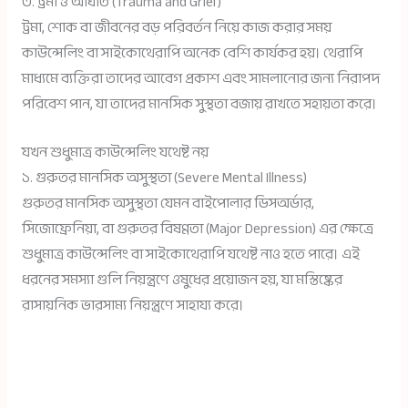
৩. ট্রমা ও আঘাত (Trauma and Grief)
ট্রমা, শোক বা জীবনের বড় পরিবর্তন নিয়ে কাজ করার সময়
কাউন্সেলিং বা সাইকোথেরাপি অনেক বেশি কার্যকর হয়। থেরাপি
মাধ্যমে ব্যক্তিরা তাদের আবেগ প্রকাশ এবং সামলানোর জন্য নিরাপদ
পরিবেশ পান, যা তাদের মানসিক সুস্থতা বজায় রাখতে সহায়তা করে।
যখন শুধুমাত্র কাউন্সেলিং যথেষ্ট নয়
১. গুরুতর মানসিক অসুস্থতা (Severe Mental Illness)
গুরুতর মানসিক অসুস্থতা যেমন বাইপোলার ডিসঅর্ডার,
সিজোফ্রেনিয়া, বা গুরুতর বিষণ্ণতা (Major Depression) এর ক্ষেত্রে
শুধুমাত্র কাউন্সেলিং বা সাইকোথেরাপি যথেষ্ট নাও হতে পারে। এই
ধরনের সমস্যা গুলি নিয়ন্ত্রণে ওষুধের প্রয়োজন হয়, যা মস্তিষ্কের
রাসায়নিক ভারসাম্য নিয়ন্ত্রণে সাহায্য করে।