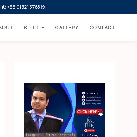
t: +88 01521 576319
BOUT
BLOG
GALLERY
CONTACT