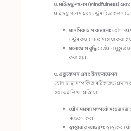
৪.
মাইন্ডফুলনেস (Mindfulness) এবং 
মাইন্ডফুলনেস এবং স্ট্রেস রিডাকশন ট
মানসিক চাপ কমানো:
যৌন সমস্
স্ট্রেস কমানোতে সাহায্য করা হয
মনোযোগ বৃদ্ধি:
বর্তমান মুহূর্ত
করা হয়।
৫.
এডুকেশন এবং ইনফরমেশন
যৌন স্বাস্থ্য সম্পর্কিত সঠিক তথ্য প্র
হয়। এই শিক্ষা প্রক্রিয়া:
যৌন সমস্যা সম্পর্কে সচেতনতা:
সচেতন করা।
স্বাস্থ্যকর আচরণ:
স্বাস্থ্যকর 