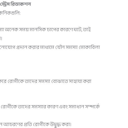
স্ট্রেস রিডাকশন
েকনিকগুলি:
যা অনেক সময় মানসিক চাপের কারণে ঘটে, তাই
়।
ে মনোযোগ প্রদান করার মাধ্যমে যৌন সমস্যা মোকাবিলা
দান করে রোগীকে তাদের সমস্যা বোঝাতে সাহায্য করা
রোগীকে তাদের সমস্যার কারণ এবং সমাধান সম্পর্কে
যৌন আচরণের প্রতি রোগীকে উদ্বুদ্ধ করা।