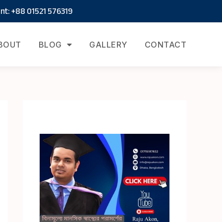
t: +88 01521 576319
BOUT
BLOG
GALLERY
CONTACT