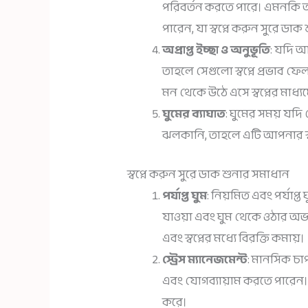
পরিবর্তন করতে পারে। এমনকি আ
পারেন, যা স্বপ্নে করুন সুরে ডা
অপ্রাপ্ত ইচ্ছা ও অনুভূতি
: যদি আ
তাহলে সেগুলো স্বপ্নে প্রভাব
মন থেকে উঠে এসে স্বপ্নের মাধ্যম
ঘুমের ব্যাঘাত
: ঘুমের সময় যদি
ঝলকানি, তাহলে এটি আপনার স্ব
স্বপ্নে করুন সুরে ডাক শুনার সমাধান
পর্যাপ্ত ঘুম
: নিয়মিত এবং পর্যাপ্ত
যাওয়া এবং ঘুম থেকে ওঠার অভ্যাস
এবং স্বপ্নের মধ্যে বিরক্তি কমায়।
স্ট্রেস ম্যানেজমেন্ট
: মানসিক চা
এবং যোগব্যায়াম করতে পারেন। মা
করে।