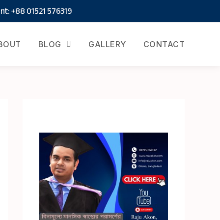
t: +88 01521 576319
BOUT
BLOG
GALLERY
CONTACT