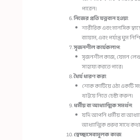
পারেন।
নিজের প্রতি যত্নবান হওয়া
:
শারীরিক এবং মানসিক স্বাস্থ্যে
ব্যায়াম, এবং পর্যাপ্ত ঘুম নি
সৃজনশীল কার্যকলাপ
:
সৃজনশীল কাজ, যেমন লেখা
সাহায্য করতে পারে।
ধৈর্য ধারণ করা
:
শোক কাটিয়ে ওঠা একটি সময়স
খাইয়ে নিতে চেষ্টা করুন।
ধর্মীয় বা আধ্যাত্মিক সমর্থন
:
যদি আপনি ধর্মীয় বা আধ্যাত্মি
আধ্যাত্মিক গুরুর সাথে কথা 
স্বেচ্ছাসেবামূলক কাজ
: