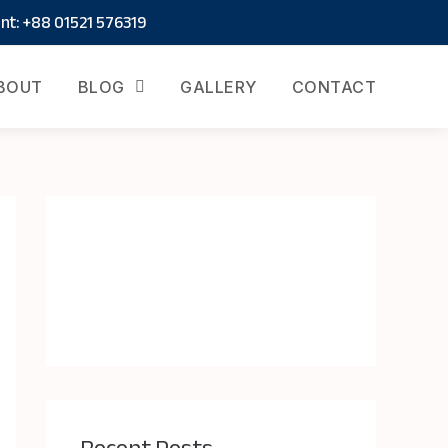
t: +88 01521 576319
BOUT
BLOG
GALLERY
CONTACT