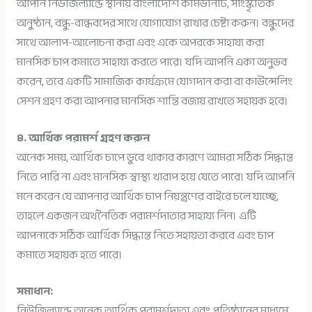
আপনি নিউজিল্যান্ডে স্থানীয় বাংলাদেশি কমিউনিটি, সাংস্কৃতিক
অনুষ্ঠান, বন্ধু-বান্ধবদের সাথে যোগাযোগ রাখার চেষ্টা করুন। বন্ধুদের
সাথে আলাপ-আলোচনা করা এবং একে অপরকে সাহায্য করা
মানসিক চাপ কমাতে সাহায্য করতে পারে। যদি আপনি একা অনুভব
করেন, তবে একটি সামাজিক কার্যক্রমে যোগদান করা বা কাউন্সেলিং
সেশন গ্রহণ করা আপনার মানসিক শান্তি বজায় রাখতে সহায়ক হবে।
৪. আর্থিক পরামর্শ গ্রহণ করুন
অনেক সময়, আর্থিক চাপে ডুবে থাকার কারণে আমরা সঠিক সিদ্ধান্ত
নিতে পারি না এবং মানসিক স্বাস্থ্য খারাপ হয়ে যেতে পারে। যদি আপনি
মনে করেন যে আপনার আর্থিক চাপ নিয়ন্ত্রণের বাইরে চলে যাচ্ছে,
তাহলে একজন অর্থনৈতিক পরামর্শদাতার সাহায্য নিন। এটি
আপনাকে সঠিক আর্থিক সিদ্ধান্ত নিতে সহায়তা করবে এবং চাপ
কমাতে সহায়ক হতে পারে।
সমাধান:
নিউজিল্যান্ডে অনেক আর্থিক পরামর্শদাতা এবং প্রতিষ্ঠানের মাধ্যমে