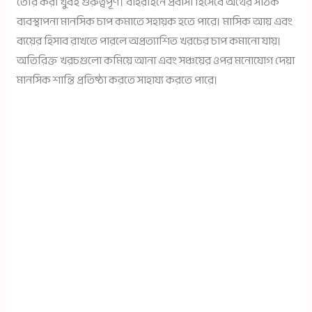
তৈরি করা খুবই গুরুত্বপূর্ণ। বাহরাইনে প্রবাসী হিসেবে অর্থের সঠিক
ব্যবস্থাপনা মানসিক চাপ কমাতে সহায়ক হতে পারে। মাসিক আয় এবং
ব্যয়ের হিসাব রাখতে পারলে অপ্রত্যাশিত খরচের চাপ কমানো যায়।
অতিরিক্ত খরচগুলো কমিয়ে আনা এবং সঞ্চয়ের ওপর মনোযোগ দেয়া
মানসিক শান্তি প্রতিষ্ঠা করতে সাহায্য করতে পারে।