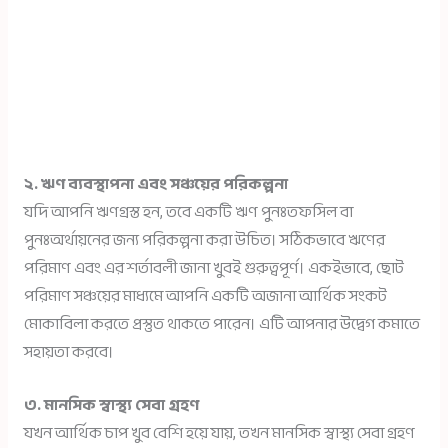
২. ঋণ ব্যবস্থাপনা এবং সঞ্চয়ের পরিকল্পনা
যদি আপনি ঋণগ্রস্ত হন, তবে একটি ঋণ পুনঃতফসিল বা
পুনঃঅর্থায়নের জন্য পরিকল্পনা করা উচিত। সঠিকভাবে ঋণের
পরিমাণ এবং এর শর্তাবলী জানা খুবই গুরুত্বপূর্ণ। একইভাবে, ছোট
পরিমাণ সঞ্চয়ের মাধ্যমে আপনি একটি অজানা আর্থিক সংকট
মোকাবিলা করতে প্রস্তুত থাকতে পারেন। এটি আপনার উদ্বেগ কমাতে
সহায়তা করবে।
৩. মানসিক স্বাস্থ্য সেবা গ্রহণ
যখন আর্থিক চাপ খুব বেশি হয়ে যায়, তখন মানসিক স্বাস্থ্য সেবা গ্রহণ