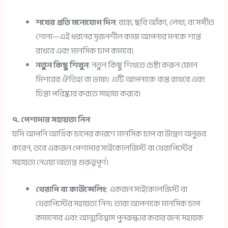
শখের প্রতি মনোযোগ দিন
: রান্না, ছবি আঁকা, লেখা, বা সঙ্গীত
শোনা—এই ধরনের সৃজনশীল কাজ আপনার মনকে শান্ত
রাখবে এবং মানসিক চাপ কমাবে।
নতুন কিছু শিখুন
: নতুন কিছু শিখতে চেষ্টা করুন যেমন
মিশরের ঐতিহ্য বা ভাষা। এটি আপনাকে ব্যস্ত রাখবে এবং
চিন্তা পরিষ্কার করতে সাহায্য করবে।
৭. পেশাদার সহায়তা নিন
যদি আপনি আর্থিক চাপের কারণে মানসিক চাপ বা উদ্বেগ অনুভব
করেন, তবে একজন পেশাদার সাইকোলজিস্ট বা থেরাপিস্টের
সহায়তা নেওয়া অত্যন্ত গুরুত্বপূর্ণ।
থেরাপি বা কাউন্সেলিং
: একজন সাইকোলজিস্ট বা
থেরাপিস্টের সহায়তা নিন। তারা আপনাকে মানসিক চাপ
কমানোর এবং আত্মবিশ্বাস পুনরুদ্ধার করার জন্য সহায়ক