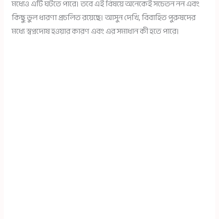
মধ্যেও এটি ঘটতে পারে। তবে এই বিষয়ে অনেকেই সচেতন নন এবং
কিছু ভুল ধারণা প্রচলিত রয়েছে। আসুন দেখি, বিবাহিত পুরুষদের
মধ্যে স্বপ্নদোষ হওয়ার কারণ এবং এর সমাধান কী হতে পারে।