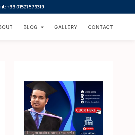
t: +88 01521 576319
BOUT
BLOG
GALLERY
CONTACT