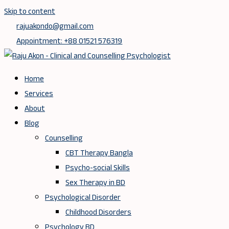
Skip to content
rajuakondo@gmail.com
Appointment: +88 01521 576319
Home
Services
About
Blog
Counselling
CBT Therapy Bangla
Psycho-social Skills
Sex Therapy in BD
Psychological Disorder
Childhood Disorders
Psychology BD