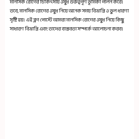
মানসিক রোগের চিকিৎসায় ওষুধ গুরুত্বপূর্ণ ভূমিকা পালন করে।
তবে, মানসিক রোগের ওষুধ নিয়ে অনেক সময় বিভ্রান্তি ও ভুল ধারণা
সৃষ্টি হয়। এই ব্লগ পোস্টে আমরা মানসিক রোগের ওষুধ নিয়ে কিছু
সাধারণ বিভ্রান্তি এবং তাদের বাস্তবতা সম্পর্কে আলোচনা করব।