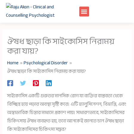
Skip
to
content
ঔষধ ছাড়া কি সাইকোসিস নিরাময়
করা যায়?
Home
Psychological Disorder
ঔষধ ছাড়া কি সাইকোসিস নিরাময় করা যায়?
সাইকোসিস একটি গুরুতর মানসিক রোগ যা ব্যক্তির বাস্তবতা থেকে
বিচ্ছিন্ন হয়ে পড়ার অবস্থা সৃষ্টি করে। এটি হ্যালুসিনেশন, বিভ্রান্তি, এবং
অস্বাভাবিক চিন্তার মাধ্যমে প্রকাশ পায়। সাধারণভাবে, সাইকোসিসের
চিকিৎসায় ঔষধ ব্যবহৃত হয়, তবে অনেকেই জানতে চান ঔষধ ছাড়া
কি সাইকোসিসের চিকিৎসা সম্ভব?