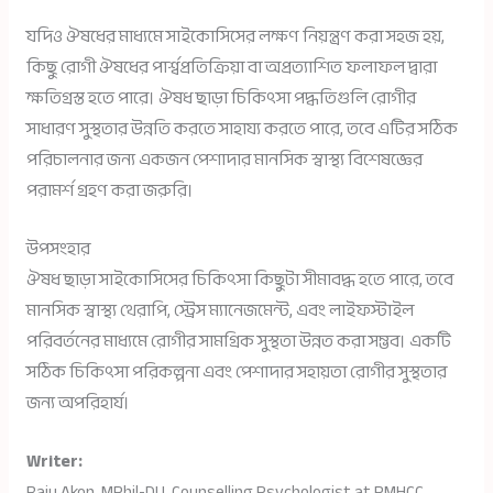
যদিও ঔষধের মাধ্যমে সাইকোসিসের লক্ষণ নিয়ন্ত্রণ করা সহজ হয়,
কিছু রোগী ঔষধের পার্শ্বপ্রতিক্রিয়া বা অপ্রত্যাশিত ফলাফল দ্বারা
ক্ষতিগ্রস্ত হতে পারে। ঔষধ ছাড়া চিকিৎসা পদ্ধতিগুলি রোগীর
সাধারণ সুস্থতার উন্নতি করতে সাহায্য করতে পারে, তবে এটির সঠিক
পরিচালনার জন্য একজন পেশাদার মানসিক স্বাস্থ্য বিশেষজ্ঞের
পরামর্শ গ্রহণ করা জরুরি।
উপসংহার
ঔষধ ছাড়া সাইকোসিসের চিকিৎসা কিছুটা সীমাবদ্ধ হতে পারে, তবে
মানসিক স্বাস্থ্য থেরাপি, স্ট্রেস ম্যানেজমেন্ট, এবং লাইফস্টাইল
পরিবর্তনের মাধ্যমে রোগীর সামগ্রিক সুস্থতা উন্নত করা সম্ভব। একটি
সঠিক চিকিৎসা পরিকল্পনা এবং পেশাদার সহায়তা রোগীর সুস্থতার
জন্য অপরিহার্য।
Writer:
Raju Akon, MPhil-DU, Counselling Psychologist at PMHCC.