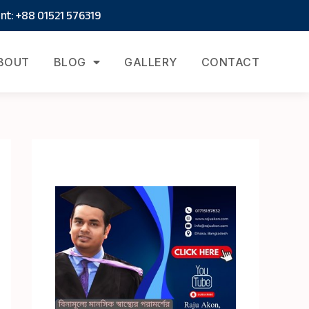
t: +88 01521 576319
BOUT
BLOG
GALLERY
CONTACT