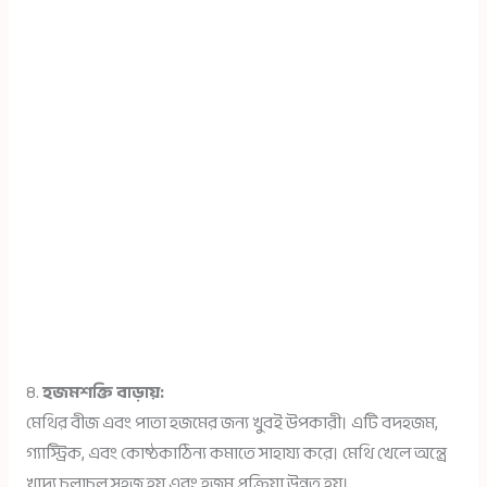
৪.
হজমশক্তি বাড়ায়:
মেথির বীজ এবং পাতা হজমের জন্য খুবই উপকারী। এটি বদহজম,
গ্যাস্ট্রিক, এবং কোষ্ঠকাঠিন্য কমাতে সাহায্য করে। মেথি খেলে অন্ত্রে
খাদ্য চলাচল সহজ হয় এবং হজম প্রক্রিয়া উন্নত হয়।