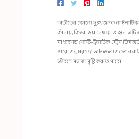
অতীতের কোনো দুঃখজনক বা ট্রমাটিক
কাঁদায়, কিংবা ভয় দেখায়, তাহলে এটি এ
সাধারণত পোস্ট-ট্রমাটিক স্ট্রেস ডিসঅর
পারে। এই ধরনের অভিজ্ঞতা একজন ব্যক্ত
জীবনে সমস্যা সৃষ্টি করতে পারে।