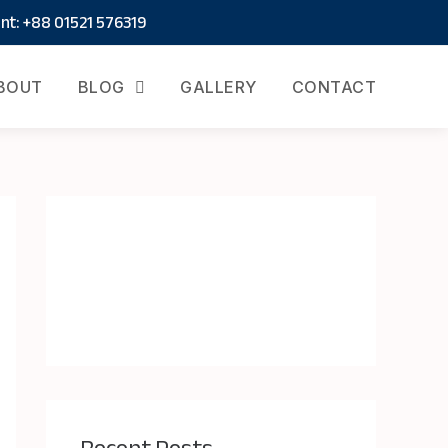
t: +88 01521 576319
BOUT
BLOG
GALLERY
CONTACT