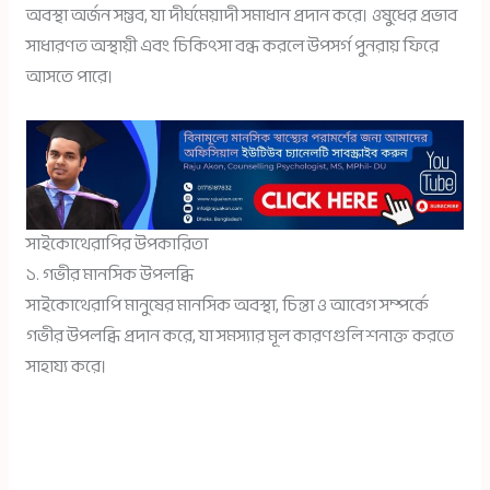
অবস্থা অর্জন সম্ভব, যা দীর্ঘমেয়াদী সমাধান প্রদান করে। ওষুধের প্রভাব
সাধারণত অস্থায়ী এবং চিকিৎসা বন্ধ করলে উপসর্গ পুনরায় ফিরে
আসতে পারে।
সাইকোথেরাপির উপকারিতা
১. গভীর মানসিক উপলব্ধি
সাইকোথেরাপি মানুষের মানসিক অবস্থা, চিন্তা ও আবেগ সম্পর্কে
গভীর উপলব্ধি প্রদান করে, যা সমস্যার মূল কারণগুলি শনাক্ত করতে
সাহায্য করে।