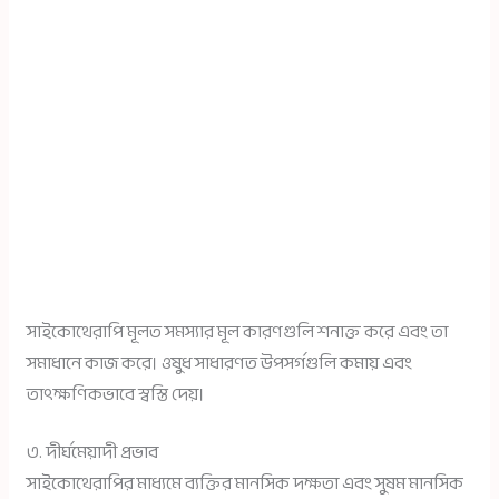
সাইকোথেরাপি মূলত সমস্যার মূল কারণগুলি শনাক্ত করে এবং তা
সমাধানে কাজ করে। ওষুধ সাধারণত উপসর্গগুলি কমায় এবং
তাৎক্ষণিকভাবে স্বস্তি দেয়।
৩. দীর্ঘমেয়াদী প্রভাব
সাইকোথেরাপির মাধ্যমে ব্যক্তির মানসিক দক্ষতা এবং সুষম মানসিক