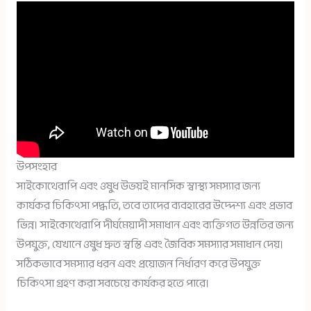
উপসংহার
সাইকোথেরাপি এবং ওষুধ উভয়ই মানসিক স্বাস্থ্য সমস্যার জন্য
কার্যকর চিকিৎসা পদ্ধতি, তবে তাদের ব্যবহারের উদ্দেশ্য এবং প্রভাব
ভিন্ন। সাইকোথেরাপি দীর্ঘমেয়াদী সমাধান এবং ব্যক্তিগত উন্নতির জন্য
উপযুক্ত, যেখানে ওষুধ দ্রুত স্বস্তি এবং জৈবিক সমস্যার সমাধান দেয়।
সঠিকভাবে সমস্যার ধরন এবং প্রয়োজন নির্ধারণ করে উপযুক্ত
চিকিৎসা গ্রহণ করা সবচেয়ে কার্যকর হতে পারে।