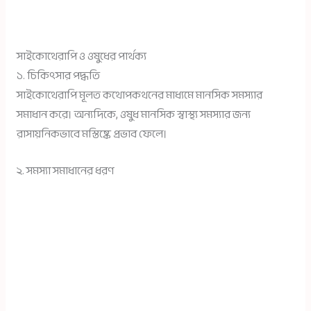
সাইকোথেরাপি ও ওষুধের পার্থক্য
১. চিকিৎসার পদ্ধতি
সাইকোথেরাপি মূলত কথোপকথনের মাধ্যমে মানসিক সমস্যার
সমাধান করে। অন্যদিকে, ওষুধ মানসিক স্বাস্থ্য সমস্যার জন্য
রাসায়নিকভাবে মস্তিষ্কে প্রভাব ফেলে।
২. সমস্যা সমাধানের ধরণ