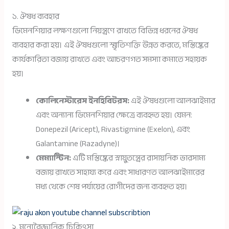
১. ঔষধ ব্যবহার
ডিমেনশিয়ার লক্ষণগুলো নিয়ন্ত্রণে রাখতে বিভিন্ন ধরনের ঔষধ
ব্যবহার করা হয়। এই ঔষধগুলো স্মৃতিশক্তি উন্নত করতে, মস্তিষ্কের
কার্যকারিতা বজায় রাখতে এবং আচরণগত সমস্যা কমাতে সহায়ক
হয়।
কোলিনেস্টারেস ইনহিবিটরস:
এই ঔষধগুলো আলঝাইমার
এবং অন্যান্য ডিমেনশিয়ার ক্ষেত্রে ব্যবহৃত হয়। যেমন:
Donepezil (Aricept), Rivastigmine (Exelon), এবং
Galantamine (Razadyne)।
মেম্যান্টিন:
এটি মস্তিষ্কের স্নায়ুতন্ত্রের রাসায়নিক ভারসাম্য
বজায় রাখতে সাহায্য করে এবং সাধারণত আলঝাইমারের
মধ্য থেকে শেষ পর্যায়ের রোগীদের জন্য ব্যবহৃত হয়।
২. মনোবৈজ্ঞানিক চিকিৎসা