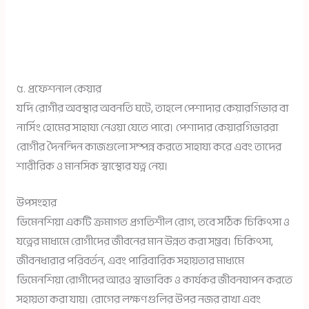
৫. প্রফেশনাল কেয়ার
যদি রোগীর অবস্থার অবনতি ঘটে, তাহলে পেশাদার কেয়ারগিভার বা
নার্সিং হোমের সাহায্য নেওয়া যেতে পারে। পেশাদার কেয়ারগিভাররা
রোগীর দৈনন্দিন কাজগুলো সম্পন্ন করতে সাহায্য করে এবং তাদের
শারীরিক ও মানসিক স্বাস্থ্যের যত্ন নেয়।
উপসংহার
ডিমেনশিয়া একটি ক্রমাগত প্রগতিশীল রোগ, তবে সঠিক চিকিৎসা ও
যত্নের মাধ্যমে রোগীদের জীবনের মান উন্নত করা সম্ভব। চিকিৎসা,
জীবনধারার পরিবর্তন, এবং পারিবারিক সহায়তার মাধ্যমে
ডিমেনশিয়া রোগীদের আরও স্বাভাবিক ও কার্যকর জীবনযাপন করতে
সহায়তা করা যায়। রোগের লক্ষণগুলির উপর নজর রাখা এবং